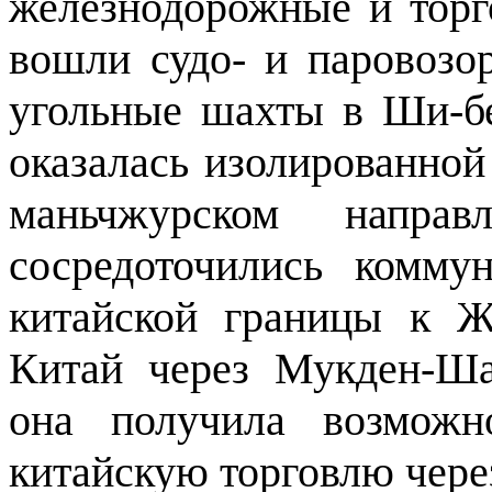
железнодо­рожные и торг
вошли судо- и паровозо
угольные шахты в Ши-б
оказалась изолированной
маньчжурском напра
сосредоточились комму
китайской границы к 
Китай через Мукден-Шан
она получила возможно
китайскую торговлю чере