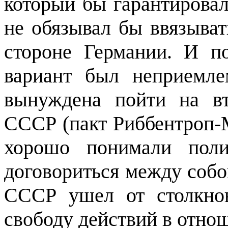
который бы гарантировал
не обязывал бы ввязыват
сто­роне Германии. И 
вариант был неприемле
вынуждена пойти на вт
СССР (пакт Риб­бентроп-
хо­рошо понимали пол
договориться между собо
СССР ушел от столкно­
свободу дейст­вий в отн