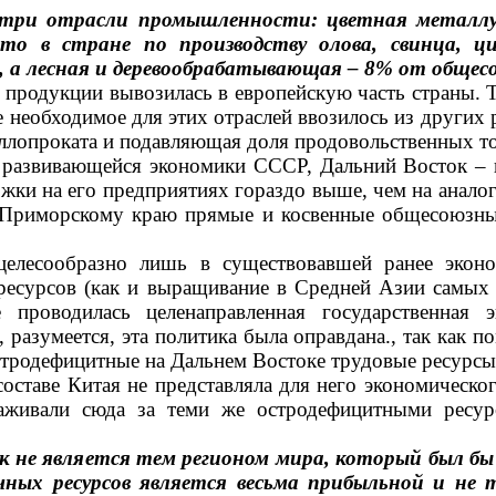
три отрасли промышленности: цветная металлург
то в стране по производству олова, свинца, ц
, а лесная и деревообрабатывающая – 8% от общес
продукции вывозилась в европейскую часть страны. Т
 необходимое для этих отраслей ввозилось из других 
ллопроката и подавляющая доля продовольственных то
о развивающейся экономики СССР, Дальний Восток – 
жки на его предприятиях гораздо выше, чем на анало
 Приморскому краю прямые и косвенные общесоюзные
целесообразно лишь в сущест­вовавшей ранее эко
ре­сурсов (как и выращивание в Средней Азии самых
 проводилась целенаправленная государственная
азумеется, эта политика была оправдана., так как по
тродефицитные на Дальнем Востоке трудовые ресурсы
оставе Китая не представляла для него экономическо
хаживали сюда за теми же остродефицитными ресурс
к не является
тем регионом мира, который был бы
чных ресурсов является весьма прибыльной и не 