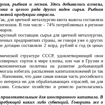
ия, рыбная и лесная. Здесь добывались алмазы,
инка и целого ряда других видов сырья. Рыбная
оюзной продукции отрасли.
ак, для цветной металлургии квота вывоза составляла
регионов. В том числе – 74% потребляемых в регионе
варов.
крупный поставщик сырья для цветной металлургии,
гичных
предприятиях страны, не говоря уже о других
 дотации составляли 2 млрд. рублей в год (в ценах
номической структуре СССР, удовлетворяющей свои
 северных сортов в мире хлопка, или чая в Грузии и
 экономическая политика на развитие добывающей
могала избегать
распыления капиталовложений (и так
. Напомним, что даже самая южная часть российского
го интереса ни для обрабатывающих отраслей, ни для
ами. Сельское хозяйство и ремесло располагались
 привлекательным для иностранного капитала. В
требующей каких либо субвенций. Говорить же о