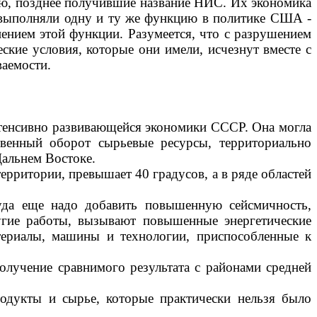
ию, позднее по­лучившие название НИС. Их экономика
ы выполняли одну и ту же функцию в политике США -
нением этой функции. Разумеется, что с разрушением
кие условия, которые они имели, исчезнут вместе с
ваемости.
кстенсивно развивающейся экономики СССР. Она могла
твенный оборот сырьевые ресурсы, территориально
 Дальнем Востоке.
территории,
превышает 40 градусов, а в ряде областей
уда еще надо добавить повышенную сейсмичность,
угие работы, вызывают повышенные энергетические
териалы, машины и технологии, приспособленные к
олучение сравнимого результата с районами средней
одукты и сырье, которые практически нельзя было