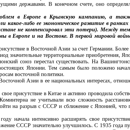
ущими державами. В конечном счете, оно определял
роблем в Европе в Крымскую кампанию, а также
ли какое-либо ее экономическое развитие в рамках
истане не компенсировал эти потери). Между тем,
 в Евро­пе и на Востоке. В первой миро­вой войне
исутствие в Восточной Азии за счет Германии. Более
ериод значительные территориальные приобретения, Яп
он­ский союз перестал существовать. На Ва­шингтон
остоящих Япо­нии. Тем самым было положено начало
осам восточной политики.
Восточной Азии в ее нацио­нальных интересах, отноше
ь свое присутствие в Китае и активно проводила собс
Коминтерна не учитывали всю слож­ность расстанов
йти на разрыв с СССР и сближение с Японией, что п
 году начала интенсивно расши­рять свое присутств
же­ние СССР значительно улучшилось. С 1935 года п