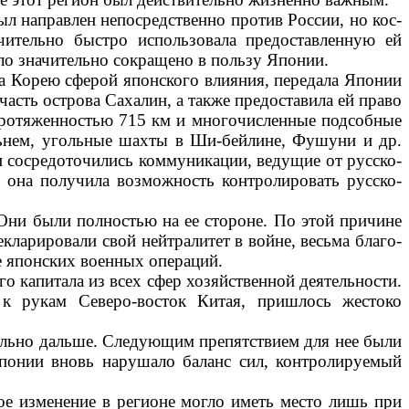
л направлен непосредственно против России, но кос­
ительно быстро исполь­зовала предоставленную ей
ло значительно сокращено в пользу Японии.
а Корею сферой японского влияния, передала Японии
сть острова Саха­лин, а также предоставила ей право
протяженностью 715 км и многочисленные подсобные
альнем, угольные шахты в Ши-бейлине, Фушуни и др.
и сосредоточились коммуникации, ведущие от русско-
 она получила возможность контролировать русско-
Они были пол­ностью на ее стороне. По этой причине
екларировали свой нейтралитет в войне, весьма благо­
е японских во­енных операций.
 капитала из всех сфер хозяйственной деятельности.
к рукам Северо-восток Китая, при­шлось жестоко
ельно дальше. Сле­дующим препятствием для нее были
понии вновь нарушало баланс сил, контролируемый
ое изменение в ре­гионе могло иметь место лишь при