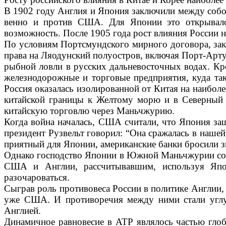
В 1902 году Англия и Япония заключи­ли между собо
венно и против США. Для Японии это от­крывало 
возможность. После 1905 года рост влияния России н
По условиям Портсмундского мирного договора, зак
пра­ва на Ляодунский полуостров, включая Порт-Арту
рыб­ной ловли в русских дальневосточных во­дах.
железнодо­рожные и торговые предприятия, куда та
Россия оказалась изолированной от Китая
на наибол
китайской границы к Желтому морю и в Северный К
китайскую торговлю через Мань­чжурию.
Когда война началась, США считали, что Япония защ
президент Рузвельт говорил: “Она сража­лась в нашей
приятный для Японии, американские бан­ки бросили з
Однако господство Японии в Южной Маньчжурии сопро
США и Англии, рассчитывавшим, используя Япо­н
разочароваться.
Сыграв роль противовеса России в по­литике Англии
уже США. И противоречия между ними стали углуб
Англией.
Динамичное равновесие в АТР являлось частью глоба