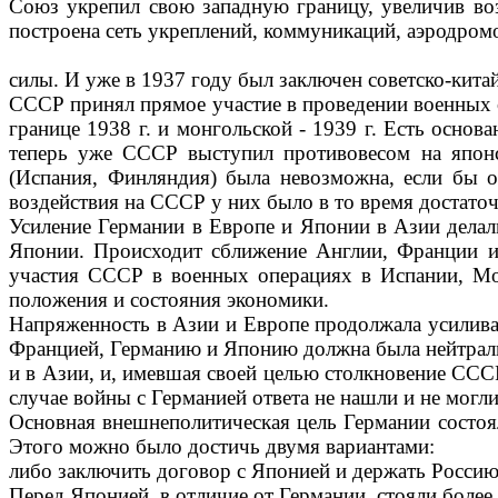
Союз укрепил свою за­падную границу, увеличив во
построена сеть укреплений, коммуни­каций, аэродро
силы. И уже в 1937 году был заключен советско-кита
СССР принял прямое участие в прове­дении военных о
грани­це 1938 г. и монгольской - 1939 г. Есть осн
теперь уже СССР вы­ступил противовесом на японск
(Испания, Финляндия) была невозмож­на, если бы 
воздейст­вия на СССР у них было в то время доста­то
Усиление Германии в Европе и Японии в Азии делали
Японии. Происходит сближение Англии, Франции и
участия СССР в воен­ных операциях в Испании, Мо
положения и состояния экономики.
Напряженность в Азии и Европе продол­жала усиливат
Фран­цией, Германию и Японию должна была ней­трали
и в Азии, и, имевшая своей целью столкновение ССС
случае войны с Герма­нией ответа не нашли и не могли
Основная внешнеполитическая цель Германии состоял
Это­го можно было достичь двумя вариантами:
либо заключить договор с Японией и дер­жать Россию
Перед Японией, в отличие от Германии, стояли более