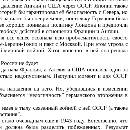
ебе давление Англии и США через СССР. Японии также
который бы гарантировал ей безопасность с Севера, но
й вариант был неприемлем, постоль­ку Германия была
ве хо­рошо понимали политику Лондона и пред­почли
 свободу дейст­вий в отношении Франции и Англии.
ия все яснее осознала всю проблематичность своего
м-Берлин-Токио и пакт с Моск­вой. При этом угроза с
-й мировой войной. Хотя, конечно, в ней она решала
 России не будет
огда пала Франция, а Англия и США остались один на
 стало недопустимым. Наступил момент и для СССР
ла нападения на него. Но, убедившись в изменении
объясняется “нелогичность” германского вторжения в
и имея в тылу связан­ный войной с ней СССР (а также
ветания”.
стало очевидным еще в 1943 году. Естественно, что
и должна была разделить побежденных. Результат