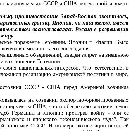
феры влияния между СССР и США, могла пройти значи­
льку противостояние Запад-Вос­ток окончилось,
арственных гра­ниц, Япония, на наш взгляд, имеет
­тельством воспользовалась Россия в разрешении
 миру.
еское поражение Гер­мании, Японии и Италии. Было
лючена возможность его вос­создания.
ромышленных объединений, введен запрет на внешнюю
и в отношении Гер­мании.
воих националь­ных интересов. Что, естественно, в
ложнили реализацию амери­канской политики в мире,
тивостояния СССР - США перед Америкой возникла
овывалась на созда­нии экспортно-ориентированных
нтролируемом США, что и обеспе­чило высокие темпы
судеб Германии и Японии: проиграв войну - они ее
ерманского и японского “экономического чуда”. Так
­ней политике СССР. И по мере активизации внешней