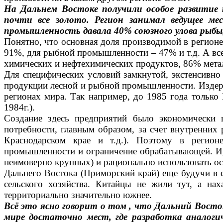
На Дальнем Востоке получили особое развитие 
почти все золото. Регион занимал ведущее мес
промышленность давала 40% союзного улова рыбы
Понятно, что основная доля производимой в регионе 
91%, для рыбной промышленности – 47% и т.д. А все
химических и нефтехимических продуктов, 86% мета
Для специфических условий замкнутой, экстенсивн
продукции лесной и рыбной промышленности.
Издер
регионах мира. Так например, до 1985 года только
1984г.).
Создание здесь предприятий было эко­номически 
потребности, главным образом, за счет внутренних 
Краснодарском крае и т.д.). Поэтому в регионе
промышленности и ограничение обрабатывающей. И, р
неимоверно крупных) и рационально использовать ос
Дальнего Востока (Приморский край) еще будучи в с
сельского хозяйства. Китайцы не жили тут, а на
территориально значительно южнее.
Всё это ясно говорит о том , что Дальний Восто
мире достаточно мест, где разработка аналоги