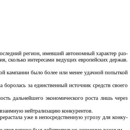
оследний ре­гион, имевший автономный характер раз­
ития, сколько интересами ведущих европейских держав.
ой кампа­нии было более или менее удачной по­пыткой
 боролась за единственный источник средств своего
ность дальнейшего экономического роста лишь через
з взаимную нейтрализацию конкурентов.
рерастала уже в непосредственную угрозу для конку­
ее этот реги­он был действительно жизненно важным.