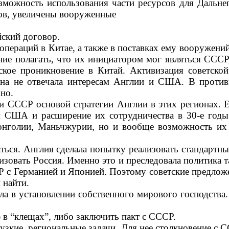
зможность ис­пользования части ресурсов для Дальне
мов, увеличены вооруженные
йский договор.
пераций в Китае, а также в поставках ему вооружений
ование полагать, что их инициатором мог являться СС
ое проник­новение в Китай. Активизация советской
она не отвечала интересам Англии и США. В против
чно.
 СССР основой стратегии Анг­лии в этих регионах. Е
 США и расширение их сотрудничества в 30-е годы.
нголии, Мань­чжурии, но и вообще возможность их о
ься. Англия сделала попытку реализовать стандартны
зовать Россия. Именно это и пресле­довала политика 
Р с Германией и Японией. Поэтому советские предложе
 найти.
а в установлении собствен­ного мирового господства
 в “клещах”, либо заключить пакт с СССР.
 узкие, региональные задачи. Для нее столкновение с