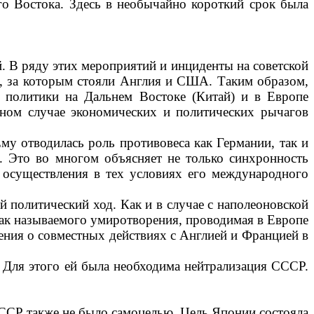
го Востока. Здесь в необычайно короткий срок была
. В ряду этих ме­роприятий и инциденты на советской
СР, за которым стояли Англия и США. Таким образом,
 по­литики на Дальнем Востоке (Китай) и в Ев­ропе
ном случае эконо­мических и политических рычагов
му отводилась роль противовеса как Германии, так и
 Это во многом объясняет не только синхронность
су­ществления в тех условиях его междуна­родного
й политический ход. Как и в случае с наполеоновской
так называемого умиро­творения, проводимая в Европе
ния о совместных действиях с Ан­глией и Францией в
. Для этого ей была необходима нейтрализация СССР.
 СССР также не было самоцелью. Цель Японии состояла