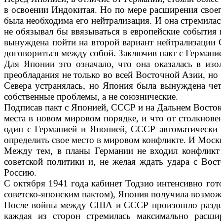
в освоении Индокитая. Но по мере расшире­ния свое
была необ­ходима его нейтрализация. И она стреми­ла
не обязывал бы ввязываться в европейские события 
вынуждена пойти на вто­рой вариант нейтрализации
договориться между собой. Заключив пакт с Германие
Для Японии это означало, что она ока­залась в из
преоблада­ния не только во всей Восточной Азии, но
Севера устранялась, но Япония была вынуждена четк
собственные проблемы, а не союзнические.
Подписав пакт с Японией, СССР и на Дальнем Востоке
места в новом мировом порядке, и что от столкнове
один с Германией и Японией, СССР автоматически
определить свое место в мировом конфликте. И Москв
Между тем, в планы Германии не входил конфликт 
советской полити­ки и, не желая ждать удара с Вос
Россию.
С октября 1941 года кабинет Тодзио ин­тенсивно гот
советско-японским пактом), Япония получила возмож­
После войны между США и СССР про­изошло разделен
каждая из сторон стремилась максимально расши