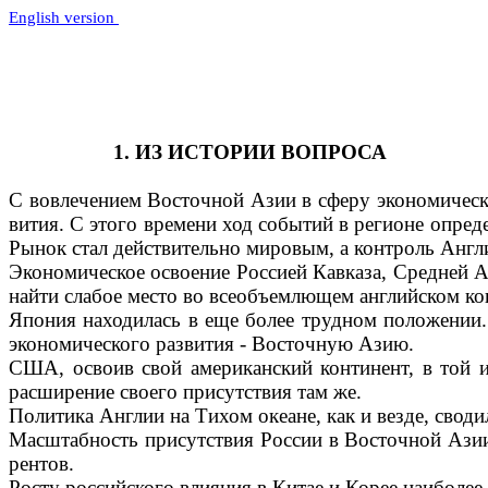
English version
1. ИЗ ИСТОРИИ ВОПРОСА
С вовлечением Восточной Азии в сфе­ру экономическ
вития. С этого времени ход событий в регионе опреде
Рынок стал действительно мировым, а кон­троль Англи
Экономическое освоение Россией Кав­каза, Средней А
найти слабое место во всеобъ­емлющем английском ко
Япония находилась в еще более труд­ном положении
экономического развития - Восточную Азию.
США, освоив свой американский кон­тинент, в той 
расши­рение своего присутствия там же.
Политика Англии на Тихом океане, как и везде, свод
Масштабность присутствия России в Восточной Азии 
рентов.
Росту российского влияния в Китае и Корее наиболее