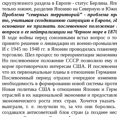
скрупулезного раздела в Европе - статус Берлина. 
тельно южнее, разделив Японию на Север­ную и Южну
Проблема “северных территорий” - проблема пр
то, учитывая се­годняшнюю ситуацию в Европе, гд
основание не признать послевоен­ное положение
вопроса о ее ней­трализации на Черном море в 18
В ходе войны перед союзниками встал вопрос о то
принято ре­шение о ликвидации их военно-промышленн
И с 1945 по 1948 гг. в Японии проводи­лась плано
торговлю. Шел процесс по переориентации экономики
Но послевоенное положение СССР поз­волило ему пр
корне противоречило интересам США. И послево­енн
что их первона­чальные планы в отношении Германии 
Послевоенный период отразил очеред­ное измене
необходимость в формировании новой системы против
Новая политика США в отношении Япо­нии и Герман
отраслей в их национальной экономике и предостав
экономического роста этих стран. Хочется указат
выиграли, т. е. получили то, за что они боролись
создавался антисоветский блок стран (а позднее н