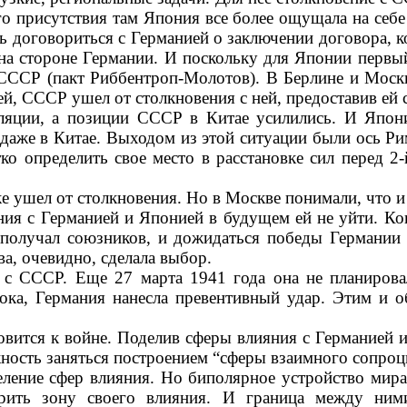
го присутствия там Япония все бо­лее ощущала на с
сь договориться с Германией о заключе­нии договора, 
на сто­роне Германии. И поскольку для Японии первы
 СССР (пакт Риб­бентроп-Молотов). В Берлине и Моск
й, СССР ушел от столкно­вения с ней, предоставив ей
оляции, а позиции СССР в Китае усилились. И Япон
 даже в Китае. Выходом из этой ситуации были ось Ри
о опреде­лить свое место в расстановке сил перед 2
 ушел от столкновения. Но в Москве понимали, что и
ния с Германией и Японией в бу­дущем ей не уйти. К
 получал союзников, и дожидаться победы Германии
а, очевидно, сделала выбор.
с СССР. Еще 27 марта 1941 года она не планирова
тока, Гер­мания нанесла превентивный удар. Этим и 
овится к войне. Поделив сферы влияния с Германией 
ность заняться построением “сферы взаим­ного сопроц
ие сфер влияния. Но бипо­лярное устройство мира 
­рить зону своего влияния. И граница между ним