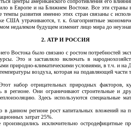
яться центры американско­го сопротивления его влиян
дило в Европе и на Ближнем Востоке. Все эти стран
тем­пы развития именно этих стран связаны с испол
США утрачива­ются, т. к. благоприятные экономичес
амом недалеком будущем
изменит лицо мира до неузна
2. АТР И РОССИЯ
него Востока было связано с ростом потребностей э
сурсы. Это и заставляло включать в народнохозяйс
ными природно-климатическими условиями,
в т.ч. и на
 температуры воздуха, которая на подавляющей части 
 Этот набор отрицательных природных факторов, к
ть в регионе. Они ограничивают строительные и др
теплоизоляцию. Здесь используются специальные ма
 в данном регионе рост капитальных вложений на п
тационных затрат 25%.
 производились исключительно остродефицитные пр