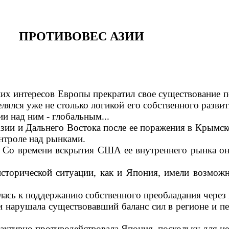
ПРОТИВОВЕС АЗИИ
их интересов Европы пре­кратил свое существование п
лялся уже не столько ло­гикой его собственного разв
и над ним - глобальным...
зии и Дальнего Востока после ее поражения в Крымск
нтроле над рын­ками.
. Со времени вскрытия США ее внутреннего рынка она
исторической ситуации, как и Япония, имели возмож
илась к поддержанию соб­ственного преобладания чере
нарушала существовав­ший баланс сил в регионе и пе
 активно противодейство­вала Япония, поскольку для н