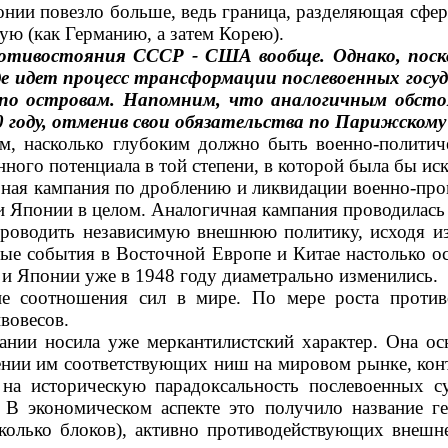
Японии повезло больше, ведь граница, разделяющая с
ю (как Германию, а затем Ко­рею).
отивостояния СССР - США вообще. Однако, по­ско
е идет процесс трансформации пос­левоенных госуд
 по островам. На­помним, что аналогичным обстоя
70 году, отменив свои обязательства по Парижскому
м, насколько глубоким должно быть военно-политич
ого потенциала в той степени, в которой была бы иск
мерная кампания по дроблению и ликвидации военно-п
 Японии в целом. Аналогичная кампания проводилась 
оводить независимую внеш­нюю политику, исходя из с
ые события в Восточной Европе и Китае настолько ос
и Японии уже в 1948 году диаметрально из­менились.
ние соотношения сил в мире. По мере роста про
ове­сов.
ии носила уже меркантилистс­кий характер. Она осн
ле­нии им соответствующих ниш на мировом рынке, ко
ь на историчес­кую парадоксальность послевоенных 
. В экономическом аспекте это получило название г
есколько блоков), активно противодействующих внеш