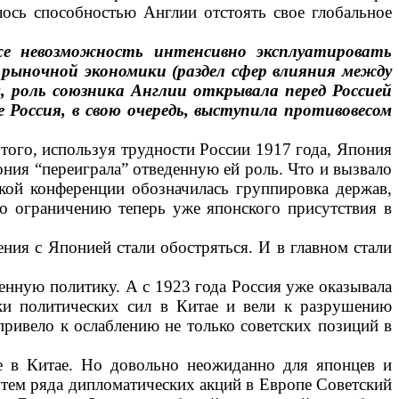
ось способностью Англии от­стоять свое глобальное
 не­возможность интенсивно эксплуа­тировать
 рыночной экономики (раз­дел сфер влияния между
 роль союзни­ка Англии открывала перед Рос­сией
 Россия, в свою очередь, выступила противовесом
 того, используя трудности России 1917 года, Япония
ония “переиграла” отве­денную ей роль. Что и вызвало
ской конференции обозначилась группировка держав,
 ог­раничению теперь уже японского присутст­вия в
ния с Японией стали обостряться. И в главном стали
твенную политику. А с 1923 года Россия уже оказывала
ки политических сил в Ки­тае и вели к разрушению
ривело к ослаблению не только совет­ских позиций в
ие в Китае. Но довольно неожиданно для японцев и
утем ряда дипломатических акций в Европе Советский