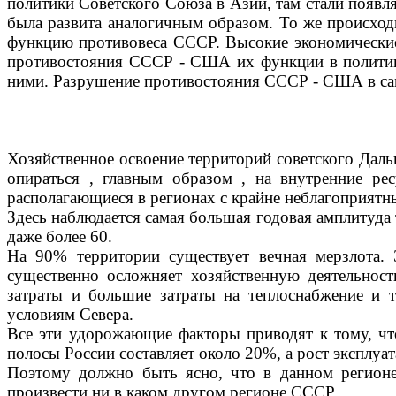
политики Советского Союза в Азии, там стали появл
была развита аналогичным образом. То же про­исхо
функцию проти­вовеса СССР. Высокие экономические 
противостояния СССР - США их функции в политике 
ними. Разрушение противостояния СССР - США в с
Хозяйственное освоение территорий советского Даль
опираться , главным образом , на внутренние ре
располагающиеся в регионах с крайне неблагоприят
Здесь наблюдается самая большая годовая амплитуда
даже более 60.
На 90% территории существует вечная мерзлота.
существенно осложняет хозяйственную деятельнос
затраты и большие затраты на теплоснабжение и
условиям Севера.
Все эти удорожающие факторы приводят к тому, что
полосы России составляет около 20%, а рост эксплуа
Поэтому должно быть ясно, что в данном регионе
произвести ни в каком другом регионе СССР.