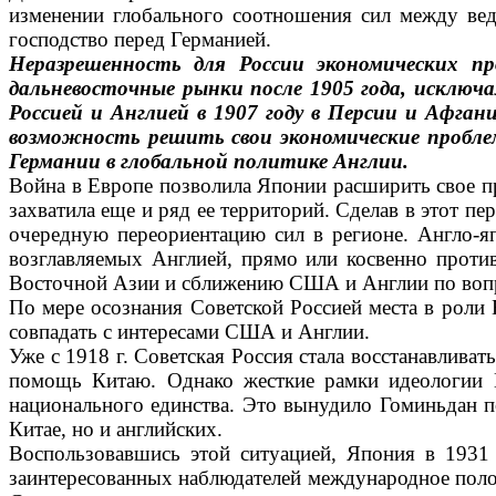
измене­нии глобального соотношения сил между вед
господство перед Германией.
Неразрешенность для России экономических п
дальневосточные рынки после 1905 года, исключа
Россией и Англией в 1907 году в Персии и Афган
возможность решить свои экономические проблемы
Германии в глобальной политике Англии.
Война в Европе позволила Японии рас­ширить свое пр
захва­тила еще и ряд ее территорий. Сделав в этот п
очередную переориентацию сил в регионе. Англо-яп
возглавляемых Англией, прямо или косвенно против
Восточной Азии и сближению США и Англии по вопр
По мере осознания Советской Россией места в роли 
со­впадать с интересами США и Англии.
Уже с 1918 г. Советская Россия стала восстанавливат
по­мощь Китаю. Однако жесткие рамки идео­логии 
национального единства. Это вынудило Гоминьдан по
Китае, но и английских.
Воспользовавшись этой ситуацией, Япо­ния в 1931
заинтересован­ных наблюдателей международное поло