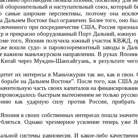
й оборонительный и насту­пательный союз, который бы
самые широкие перспективы, по­этому она исключ
а Дальнем Востоке был ограничен. Более того, оно бы
люченного при посредничес­тве США, Россия признал
р и прекрасно оборудованный Порт Дальний, южную ча
 Кроме того, Япония получила южный участок КВЖД, 
к­же вошли судо- и паровозоремонтный за­воды в Д
ее важ­ном маньчжурском направлении. В руках Япони
итай через Мукден-Шанхайгуань, в результате чего
итит их интересы в Мань­чжурии так же, как и свои. 
 борьбе на Дальнем Восто­ке”. После того, как США д
начительную часть своих ка­питалов на финансировани
вождалось быстрым вы­теснением не только русского
ию как ударную силу против России, при­брать 
, Япония в своих собственных интересах пошла значит
ляться. Однако чрезмерное усиление теперь уже Я
льной системы равновесия. И какое-либо качественн